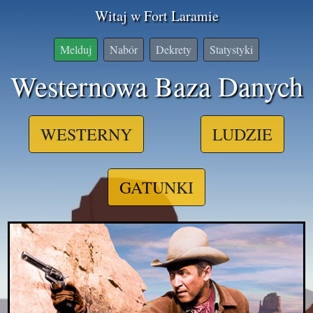
Witaj w Fort Laramie
Melduj
Nabór
Dekrety
Statystyki
Westernowa Baza Danych
WESTERNY
LUDZIE
GATUNKI